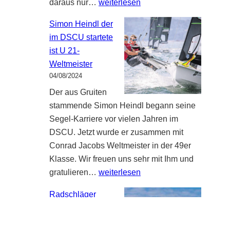
Radschläger
daraus nur…
weiterlesen
Piraten
Simon Heindl der
Regatta
im DSCU startete
um
ist U 21-
Unterbacher
Weltmeister
See
04/08/2024
beim
Der aus Gruiten
DSCU
stammende Simon Heindl begann seine
Segel-Karriere vor vielen Jahren im
DSCU. Jetzt wurde er zusammen mit
Conrad Jacobs Weltmeister in der 49er
Klasse. Wir freuen uns sehr mit Ihm und
Simon
gratulieren…
weiterlesen
Heindl
Radschläger
der
Piraten Regatta
im
19/04/2024
DSCU